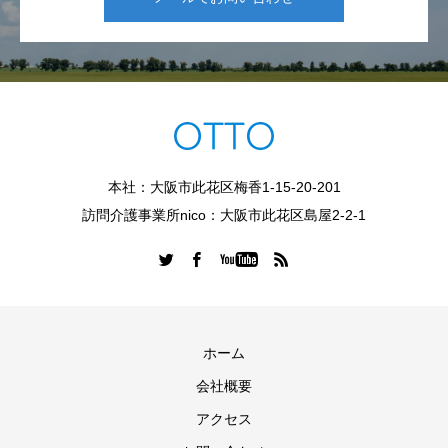
本社：大阪市此花区梅香1-15-20-201
訪問介護事業所nico：大阪市此花区島屋2-2-1
ホーム
会社概要
アクセス