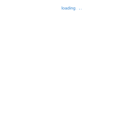
loading
2020.09.22
2020.09.22
カテゴリー1
カテゴリー1
ブログサンプル3
ブログサンプル2
2020.09.22
2020.09.22
カテゴリー1
未分類